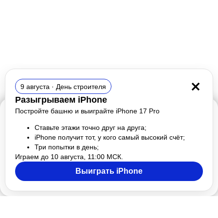
9 августа · День строителя
Разыгрываем iPhone
Постройте башню и выиграйте iPhone 17 Pro
Продолжая работу с сайтом, вы соглашаетесь
на использование cookies и обработку персональных
Ставьте этажи точно друг на друга;
данных, в соответствии с
Политикой обработки
iPhone получит тот, у кого самый высокий счёт;
Три попытки в день;
персональных данных
.
Играем до 10 августа, 11:00 МСК.
Выиграть iPhone
ПРИНИМАЮ